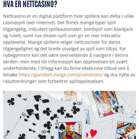
HVA ER NETTCASINO?
Nettcasino er en digital plattform hvor spillere kan delta i ulike
casinospill over internett. Det finnes mange typer spill
tilgjengelig, inkludert spilleautomater, bordspill som blackjack
og rulett, samt live dealer-spill som gir en mer interaktiv
opplevelse. Mange spillere velger nettcasinoer for deres
tilgjengelighet og det brede utvalget av spill som tilbys. For
nybegynnere kan det være overveldende å navigere i denne
verden, men med litt informasjon kan opplevelsen bli svært
underholdende. I tillegg kan du finne eksklusive tilbud ved å
besøke
https://gamdom-norge.com/promotions/
og dra nytte av
rabattordninger som forbedrer spillopplevelsen.