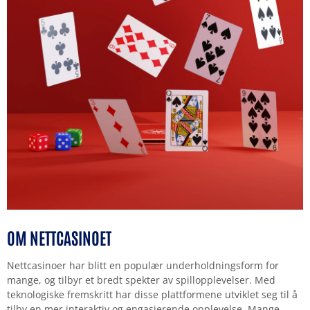
OM NETTCASINOET
Nettcasinoer har blitt en populær underholdningsform for
mange, og tilbyr et bredt spekter av spillopplevelser. Med
teknologiske fremskritt har disse plattformene utviklet seg til å
tilby en mer interaktiv og engasjerende opplevelse. Mange