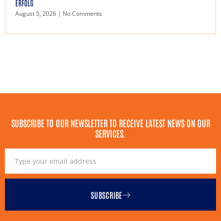
ERFOLG
August 5, 2026
No Comments
SUBSCRIBE TO OUR NEWSLETTER TO RECEIVE LATEST NEWS ON OUR
SERVICES.
SUBSCRIBE