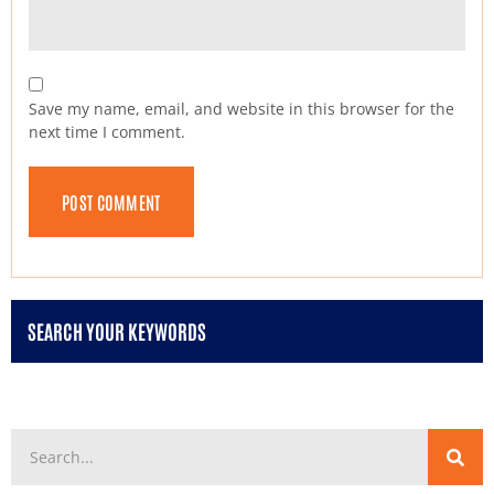
Save my name, email, and website in this browser for the
next time I comment.
SEARCH YOUR KEYWORDS