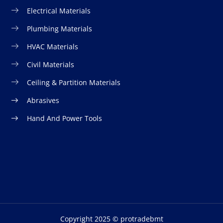
Electrical Materials
Plumbing Materials
HVAC Materials
Civil Materials
Ceiling & Partition Materials
Abrasives
Hand And Power Tools
Copyright 2025 © protradebmt