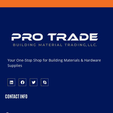
Your One-Stop Shop for Building Materials & Hardware
Supplies
CONTACT INFO