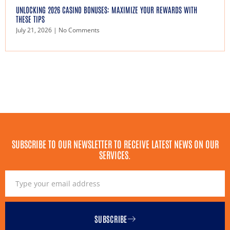
UNLOCKING 2026 CASINO BONUSES: MAXIMIZE YOUR REWARDS WITH
THESE TIPS
July 21, 2026
No Comments
SUBSCRIBE TO OUR NEWSLETTER TO RECEIVE LATEST NEWS ON OUR
SERVICES.
SUBSCRIBE