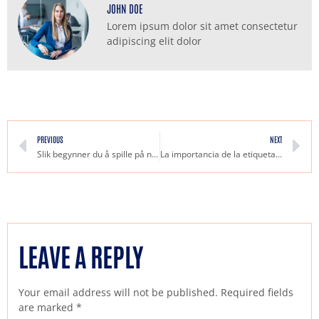
JOHN DOE
Lorem ipsum dolor sit amet consectetur
adipiscing elit dolor
PREVIOUS
NEXT
Slik begynner du å spille på nettcasino for nybegynnere
La importancia de la etiqueta en los casinos consejos para jugar con respeto
LEAVE A REPLY
Your email address will not be published.
Required fields
are marked
*