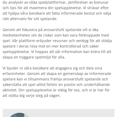
du analyser av olika spelplattformar, jämförelser av bonusar
och tips för att maximera din spelupplevelse. Vi strävar efter
att hjälpa våra besökare att fatta informerade beslut och välja
rätt alternativ för sitt spelande.
Genom att fokusera på ansvarsfullt spelande vill vi öka
medvetenheten om de risker som kan vara förknippade med
spel. Vår plattform erbjuder resurser och verktyg för att stödja
spelare i deras resa mot en mer kontrollerad och säker
spelupplevelse. Vi hoppas att vår information kan bidra till att
skapa en tryggare spelmiljö för alla.
Vi bjuder in våra besökare att engagera sig och dela sina
erfarenheter. Genom att skapa en gemenskap av informerade
spelare kan vi tillsammans främja ansvarsfullt spelande och
säkerställa att spel alltid förblir en positiv och underhållande
aktivitet. Din spelupplevelse är viktig för oss, och vi är här för
att stötta dig varje steg på vägen.