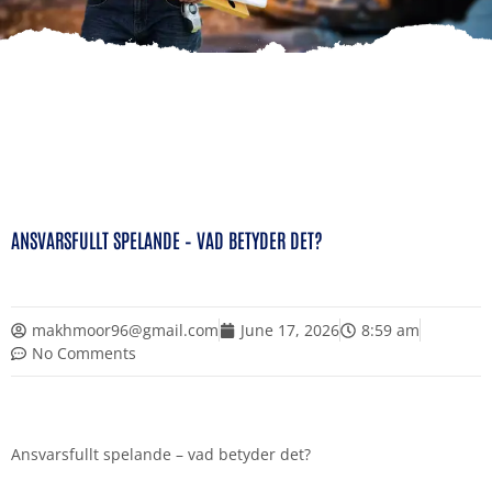
ANSVARSFULLT SPELANDE – VAD BETYDER DET?
makhmoor96@gmail.com
June 17, 2026
8:59 am
No Comments
Ansvarsfullt spelande – vad betyder det?