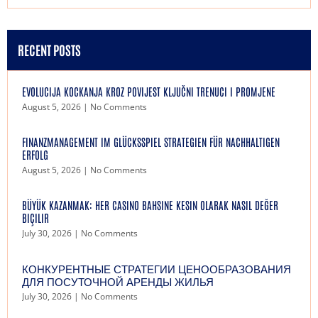
RECENT POSTS
EVOLUCIJA KOCKANJA KROZ POVIJEST KLJUČNI TRENUCI I PROMJENE
August 5, 2026
No Comments
FINANZMANAGEMENT IM GLÜCKSSPIEL STRATEGIEN FÜR NACHHALTIGEN
ERFOLG
August 5, 2026
No Comments
BÜYÜK KAZANMAK: HER CASINO BAHSINE KESIN OLARAK NASIL DEĞER
BIÇILIR
July 30, 2026
No Comments
КОНКУРЕНТНЫЕ СТРАТЕГИИ ЦЕНООБРАЗОВАНИЯ
ДЛЯ ПОСУТОЧНОЙ АРЕНДЫ ЖИЛЬЯ
July 30, 2026
No Comments