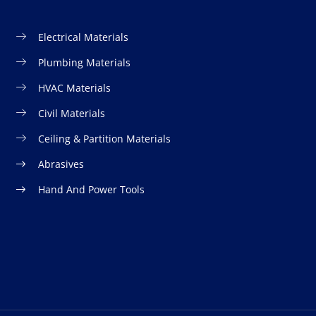
Electrical Materials
Plumbing Materials
HVAC Materials
Civil Materials
Ceiling & Partition Materials
Abrasives
Hand And Power Tools