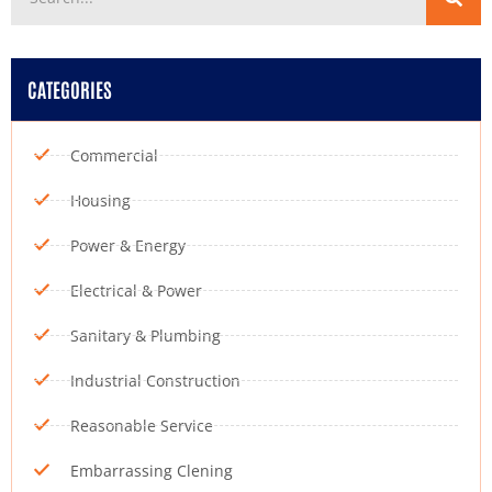
CATEGORIES
Commercial
Housing
Power & Energy
Electrical & Power
Sanitary & Plumbing
Industrial Construction
Reasonable Service
Embarrassing Clening