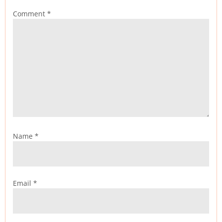
Comment
*
Name
*
Email
*