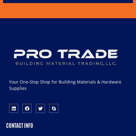
Your One-Stop Shop for Building Materials & Hardware
Supplies
CONTACT INFO