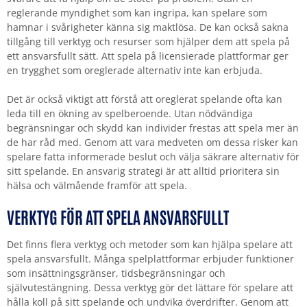
reglerande myndighet som kan ingripa, kan spelare som
hamnar i svårigheter känna sig maktlösa. De kan också sakna
tillgång till verktyg och resurser som hjälper dem att spela på
ett ansvarsfullt sätt. Att spela på licensierade plattformar ger
en trygghet som oreglerade alternativ inte kan erbjuda.
Det är också viktigt att förstå att oreglerat spelande ofta kan
leda till en ökning av spelberoende. Utan nödvändiga
begränsningar och skydd kan individer frestas att spela mer än
de har råd med. Genom att vara medveten om dessa risker kan
spelare fatta informerade beslut och välja säkrare alternativ för
sitt spelande. En ansvarig strategi är att alltid prioritera sin
hälsa och välmående framför att spela.
VERKTYG FÖR ATT SPELA ANSVARSFULLT
Det finns flera verktyg och metoder som kan hjälpa spelare att
spela ansvarsfullt. Många spelplattformar erbjuder funktioner
som insättningsgränser, tidsbegränsningar och
självutestängning. Dessa verktyg gör det lättare för spelare att
hålla koll på sitt spelande och undvika överdrifter. Genom att