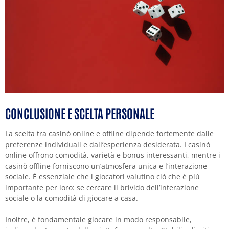
CONCLUSIONE E SCELTA PERSONALE
La scelta tra casinò online e offline dipende fortemente dalle
preferenze individuali e dall’esperienza desiderata. I casinò
online offrono comodità, varietà e bonus interessanti, mentre i
casinò offline forniscono un’atmosfera unica e l’interazione
sociale. È essenziale che i giocatori valutino ciò che è più
importante per loro: se cercare il brivido dell’interazione
sociale o la comodità di giocare a casa.
Inoltre, è fondamentale giocare in modo responsabile,