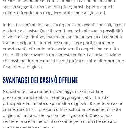
creare un ambiente di fiducia. Inoltre, i casinò offline sono
spesso soggetti a regolamenti più rigorosi rispetto a quelli
online, offrendo una maggiore protezione ai giocatori.
Infine, i casinò offline spesso organizzano eventi speciali, tornei
e offerte esclusive. Questi eventi non solo offrono la possibilità
di vincite significative, ma creano anche un senso di comunità
tra i partecipanti. I tornei possono essere particolarmente
emozionanti, offrendo un’esperienza di competizione diretta
che è difficile trovare in un contesto online. La socializzazione
che avviene durante questi eventi può arricchire ulteriormente
l’esperienza di gioco.
SVANTAGGI DEI CASINÒ OFFLINE
Nonostante i loro numerosi vantaggi, i casinò offline
presentano anche alcuni svantaggi significativi. Uno dei
principali è la limitata disponibilità di giochi. Rispetto ai casinò
online, quelli fisici possono offrire solo una selezione ristretta
di giochi, limitando le opzioni per i giocatori. Questo può
rendere la scelta meno interessante per coloro che cercano
nuove esperienze di gioco.