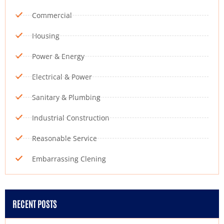
Commercial
Housing
Power & Energy
Electrical & Power
Sanitary & Plumbing
Industrial Construction
Reasonable Service
Embarrassing Clening
RECENT POSTS