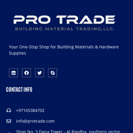
Your One-Stop Shop for Building Materials & Hardware
Supplies
CONTACT INFO
+97165384702
info@protrade.com
Shop No. 3 Dana Tower - Al Ravdha, southern sector,