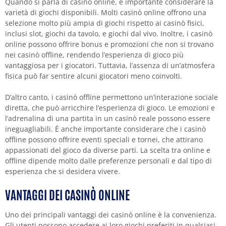
Quando si parla di casinò online, è importante considerare la
varietà di giochi disponibili. Molti casinò online offrono una
selezione molto più ampia di giochi rispetto ai casinò fisici,
inclusi slot, giochi da tavolo, e giochi dal vivo. Inoltre, i casinò
online possono offrire bonus e promozioni che non si trovano
nei casinò offline, rendendo l’esperienza di gioco più
vantaggiosa per i giocatori. Tuttavia, l’assenza di un’atmosfera
fisica può far sentire alcuni giocatori meno coinvolti.
D’altro canto, i casinò offline permettono un’interazione sociale
diretta, che può arricchire l’esperienza di gioco. Le emozioni e
l’adrenalina di una partita in un casinò reale possono essere
ineguagliabili. È anche importante considerare che i casinò
offline possono offrire eventi speciali e tornei, che attirano
appassionati del gioco da diverse parti. La scelta tra online e
offline dipende molto dalle preferenze personali e dal tipo di
esperienza che si desidera vivere.
VANTAGGI DEI CASINÒ ONLINE
Uno dei principali vantaggi dei casinò online è la convenienza.
Gli utenti possono accedere ai loro giochi preferiti in qualsiasi