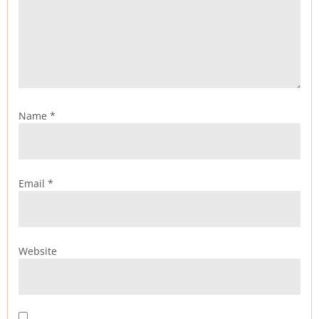
Name
*
Email
*
Website