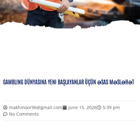
GAMBLING DÜNYASINA YENI BAŞLAYANLAR ÜÇÜN ƏSAS MƏSLƏHƏT
makhmoor96@gmail.com
June 15, 2026
5:39 pm
No Comments