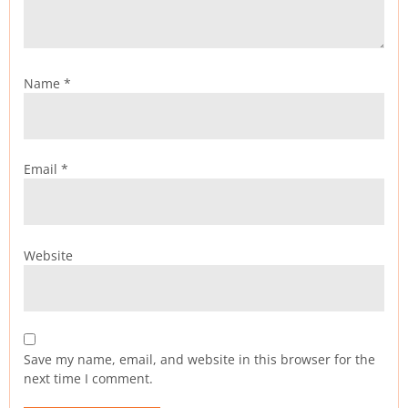
Name
*
Email
*
Website
Save my name, email, and website in this browser for the
next time I comment.