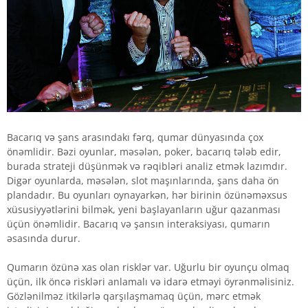
Bacarıq və şans arasındakı fərq, qumar dünyasında çox
önəmlidir. Bəzi oyunlar, məsələn, poker, bacarıq tələb edir,
burada strateji düşünmək və rəqibləri analiz etmək lazımdır.
Digər oyunlarda, məsələn, slot maşınlarında, şans daha ön
plandadır. Bu oyunları oynayarkən, hər birinin özünəməxsus
xüsusiyyətlərini bilmək, yeni başlayanların uğur qazanması
üçün önəmlidir. Bacarıq və şansın interaksiyası, qumarın
əsasında durur.
Qumarın özünə xas olan risklər var. Uğurlu bir oyunçu olmaq
üçün, ilk öncə riskləri anlamalı və idarə etməyi öyrənməlisiniz.
Gözlənilməz itkilərlə qarşılaşmamaq üçün, mərc etmək