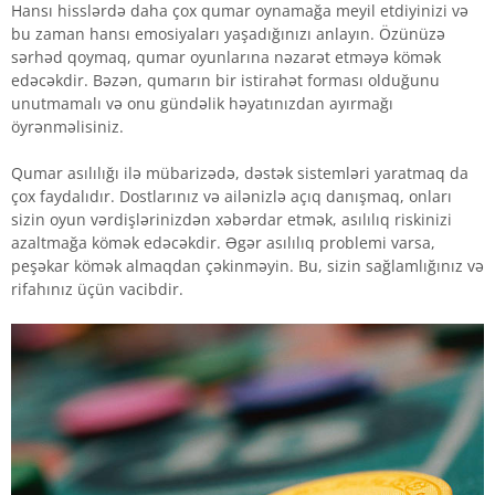
Hansı hisslərdə daha çox qumar oynamağa meyil etdiyinizi və
bu zaman hansı emosiyaları yaşadığınızı anlayın. Özünüzə
sərhəd qoymaq, qumar oyunlarına nəzarət etməyə kömək
edəcəkdir. Bəzən, qumarın bir istirahət forması olduğunu
unutmamalı və onu gündəlik həyatınızdan ayırmağı
öyrənməlisiniz.
Qumar asılılığı ilə mübarizədə, dəstək sistemləri yaratmaq da
çox faydalıdır. Dostlarınız və ailənizlə açıq danışmaq, onları
sizin oyun vərdişlərinizdən xəbərdar etmək, asılılıq riskinizi
azaltmağa kömək edəcəkdir. Əgər asılılıq problemi varsa,
peşəkar kömək almaqdan çəkinməyin. Bu, sizin sağlamlığınız və
rifahınız üçün vacibdir.