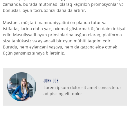
zamanda, burada mütəmadi olaraq keçirilən promosyonlar və
bonuslar, oyun təcrübənizi daha da artırır.
Mostbet, müştəri məmnuniyyətini ön planda tutur və
istifadəçilərinə daha yaxşı xidmət göstərmək üçün daim inkişaf
edir. Məsuliyyətli oyun prinsiplərinə uyğun olaraq, platforma
sizə təhlükəsiz və əyləncəli bir oyun mühiti təqdim edir.
Burada, həm əyləncəni yaşaya, həm də qazanc əldə etmək
üçün şansınızı sınaya bilərsiniz.
JOHN DOE
Lorem ipsum dolor sit amet consectetur
adipiscing elit dolor