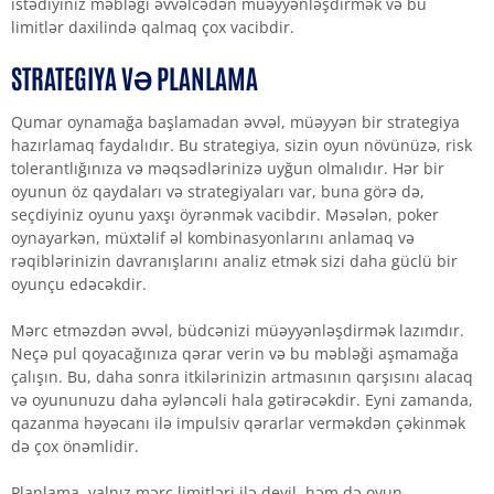
istədiyiniz məbləği əvvəlcədən müəyyənləşdirmək və bu
limitlər daxilində qalmaq çox vacibdir.
STRATEGIYA VƏ PLANLAMA
Qumar oynamağa başlamadan əvvəl, müəyyən bir strategiya
hazırlamaq faydalıdır. Bu strategiya, sizin oyun növünüzə, risk
tolerantlığınıza və məqsədlərinizə uyğun olmalıdır. Hər bir
oyunun öz qaydaları və strategiyaları var, buna görə də,
seçdiyiniz oyunu yaxşı öyrənmək vacibdir. Məsələn, poker
oynayarkən, müxtəlif əl kombinasyonlarını anlamaq və
rəqiblərinizin davranışlarını analiz etmək sizi daha güclü bir
oyunçu edəcəkdir.
Mərc etməzdən əvvəl, büdcənizi müəyyənləşdirmək lazımdır.
Neçə pul qoyacağınıza qərar verin və bu məbləği aşmamağa
çalışın. Bu, daha sonra itkilərinizin artmasının qarşısını alacaq
və oyununuzu daha əyləncəli hala gətirəcəkdir. Eyni zamanda,
qazanma həyəcanı ilə impulsiv qərarlar verməkdən çəkinmək
də çox önəmlidir.
Planlama, yalnız mərc limitləri ilə deyil, həm də oyun