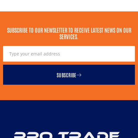
SUBSCRIBE TO OUR NEWSLETTER TO RECEIVE LATEST NEWS ON OUR
SERVICES.
SUBSCRIBE