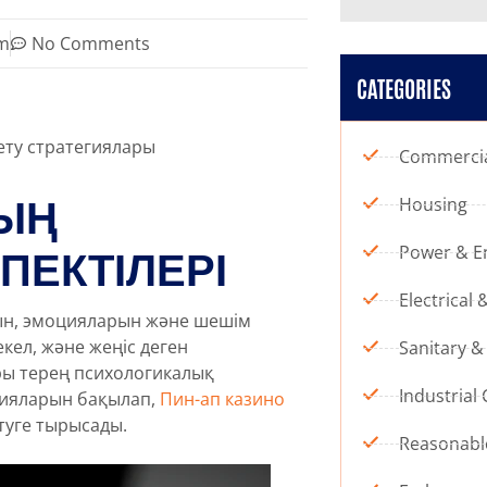
pm
No Comments
CATEGORIES
жету стратегиялары
Commerci
ЫҢ
Housing
ПЕКТІЛЕРІ
Power & E
Electrical
ын, эмоцияларын және шешім
кел, және жеңіс деген
Sanitary &
ыры терең психологикалық
Industrial
цияларын бақылап,
Пин-ап казино
туге тырысады.
Reasonable