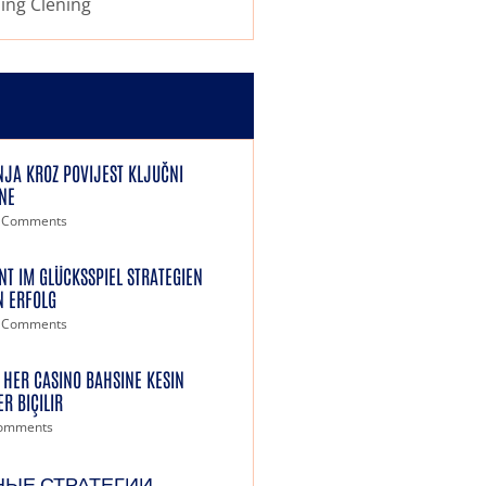
ing Clening
JA KROZ POVIJEST KLJUČNI
NE
 Comments
T IM GLÜCKSSPIEL STRATEGIEN
N ERFOLG
 Comments
HER CASINO BAHSINE KESIN
R BIÇILIR
omments
НЫЕ СТРАТЕГИИ