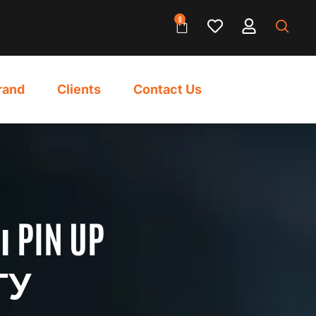
0
rand
Clients
Contact Us
IN UP
ТУ