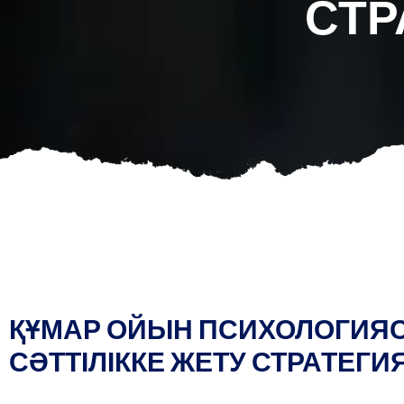
СТР
ҚҰМАР ОЙЫН ПСИХОЛОГИЯСЫ 
СӘТТІЛІККЕ ЖЕТУ СТРАТЕГ