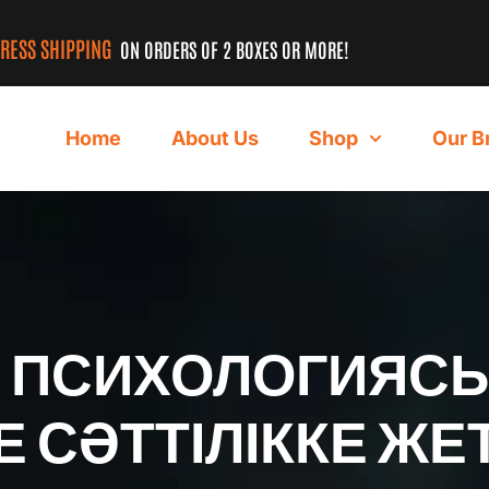
PRESS SHIPPING
ON ORDERS OF 2 BOXES OR MORE!
Home
About Us
Shop
Our B
ПСИХОЛОГИЯСЫ P
Е СӘТТІЛІККЕ ЖЕ