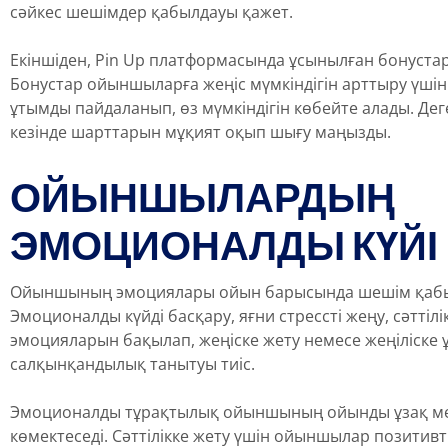
сәйкес шешімдер қабылдауы қажет.
Екіншіден, Pin Up платформасында ұсынылған бонустар
Бонустар ойыншыларға жеңіс мүмкіндігін арттыру үш
ұтымды пайдаланып, өз мүмкіндігін көбейте алады. Де
кезінде шарттарын мұқият оқып шығу маңызды.
ОЙЫНШЫЛАРДЫҢ
ЭМОЦИОНАЛДЫ КҮЙІ
Ойыншының эмоциялары ойын барысында шешім қабыл
Эмоционалды күйді басқару, яғни стрессті жеңу, сәттілі
эмоцияларын бақылап, жеңіске жету немесе жеңіліске
салқынқандылық танытуы тиіс.
Эмоционалды тұрақтылық ойыншының ойынды ұзақ мер
көмектеседі. Сәттілікке жету үшін ойыншылар позитивті