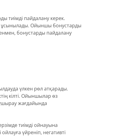
ды тиімді пайдалану керек.
ін ұсынылады. Ойыншы бонустарды
генмен, бонустарды пайдалану
дауда үлкен рөл атқарады.
ктің кілті. Ойыншылар өз
 ұшырау жағдайында
зімде тиімді ойнауына
 ойлауға үйреніп, негативті