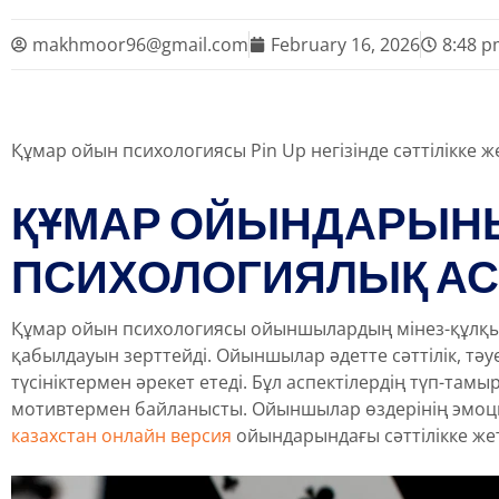
makhmoor96@gmail.com
February 16, 2026
8:48 
Құмар ойын психологиясы Pin Up негізінде сәттілікке 
ҚҰМАР ОЙЫНДАРЫН
ПСИХОЛОГИЯЛЫҚ АС
Құмар ойын психологиясы ойыншылардың мінез-құлқ
қабылдауын зерттейді. Ойыншылар әдетте сәттілік, тәуе
түсініктермен әрекет етеді. Бұл аспектілердің түп-там
мотивтермен байланысты. Ойыншылар өздерінің эмо
казахстан онлайн версия
ойындарындағы сәттілікке же