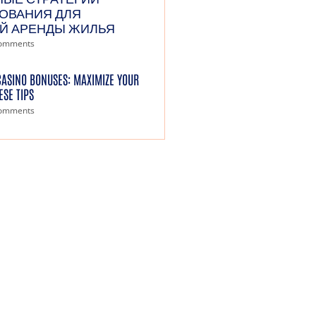
ОВАНИЯ ДЛЯ
Й АРЕНДЫ ЖИЛЬЯ
omments
ASINO BONUSES: MAXIMIZE YOUR
SE TIPS
omments