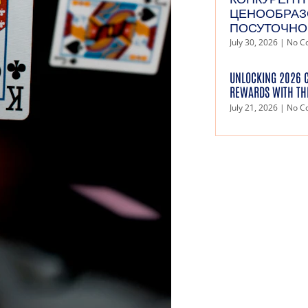
ЦЕНООБРАЗ
ПОСУТОЧНО
July 30, 2026
No C
UNLOCKING 2026 C
REWARDS WITH THE
July 21, 2026
No C