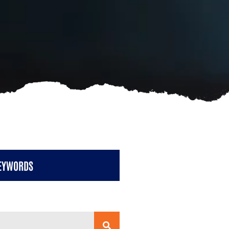
KEYWORDS