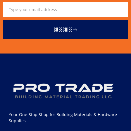
SUBSCRIBE
Your One-Stop Shop for Building Materials & Hardware
Supplies