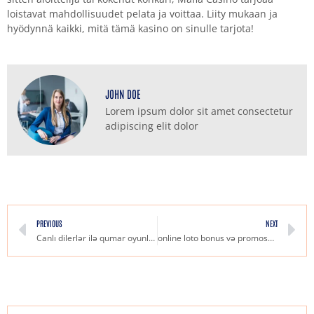
loistavat mahdollisuudet pelata ja voittaa. Liity mukaan ja
hyödynnä kaikki, mitä tämä kasino on sinulle tarjota!
JOHN DOE
Lorem ipsum dolor sit amet consectetur
adipiscing elit dolor
PREVIOUS
NEXT
Canlı dilerlər ilə qumar oyunlarının sirləri nələrdir
online loto bonus və promosyonlarla necə qazanmaq olar