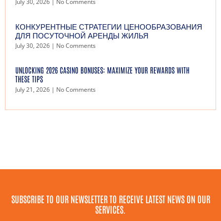
July 30, 2026
No Comments
КОНКУРЕНТНЫЕ СТРАТЕГИИ ЦЕНООБРАЗОВАНИЯ
ДЛЯ ПОСУТОЧНОЙ АРЕНДЫ ЖИЛЬЯ
July 30, 2026
No Comments
UNLOCKING 2026 CASINO BONUSES: MAXIMIZE YOUR REWARDS WITH
THESE TIPS
July 21, 2026
No Comments
SUBSCRIBE TO OUR NEWSLETTER TO RECEIVE LATEST NEWS ON OUR
SERVICES.