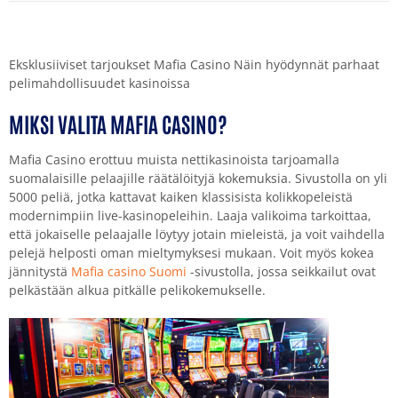
Eksklusiiviset tarjoukset Mafia Casino Näin hyödynnät parhaat
pelimahdollisuudet kasinoissa
MIKSI VALITA MAFIA CASINO?
Mafia Casino erottuu muista nettikasinoista tarjoamalla
suomalaisille pelaajille räätälöityjä kokemuksia. Sivustolla on yli
5000 peliä, jotka kattavat kaiken klassisista kolikkopeleistä
modernimpiin live-kasinopeleihin. Laaja valikoima tarkoittaa,
että jokaiselle pelaajalle löytyy jotain mieleistä, ja voit vaihdella
pelejä helposti oman mieltymyksesi mukaan. Voit myös kokea
jännitystä
Mafia casino Suomi
-sivustolla, jossa seikkailut ovat
pelkästään alkua pitkälle pelikokemukselle.