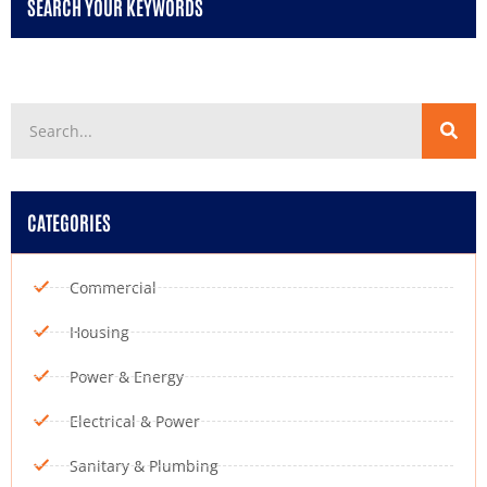
SEARCH YOUR KEYWORDS
CATEGORIES
Commercial
Housing
Power & Energy
Electrical & Power
Sanitary & Plumbing