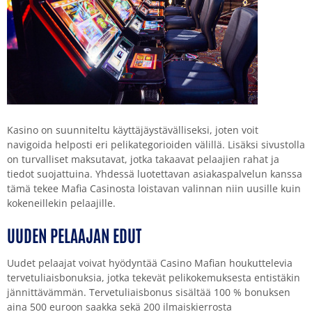
Kasino on suunniteltu käyttäjäystävälliseksi, joten voit
navigoida helposti eri pelikategorioiden välillä. Lisäksi sivustolla
on turvalliset maksutavat, jotka takaavat pelaajien rahat ja
tiedot suojattuina. Yhdessä luotettavan asiakaspalvelun kanssa
tämä tekee Mafia Casinosta loistavan valinnan niin uusille kuin
kokeneillekin pelaajille.
UUDEN PELAAJAN EDUT
Uudet pelaajat voivat hyödyntää Casino Mafian houkuttelevia
tervetuliaisbonuksia, jotka tekevät pelikokemuksesta entistäkin
jännittävämmän. Tervetuliaisbonus sisältää 100 % bonuksen
aina 500 euroon saakka sekä 200 ilmaiskierrosta