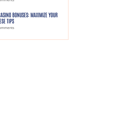
ASINO BONUSES: MAXIMIZE YOUR
SE TIPS
omments