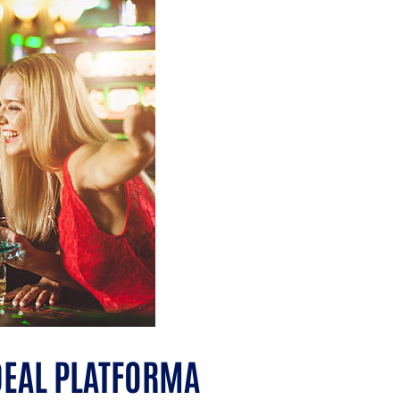
DEAL PLATFORMA