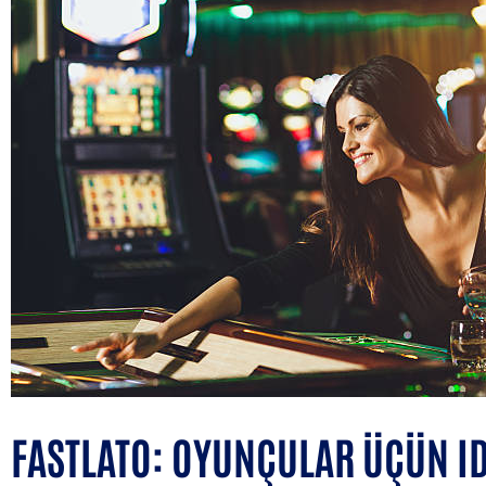
FASTLATO: OYUNÇULAR ÜÇÜN I