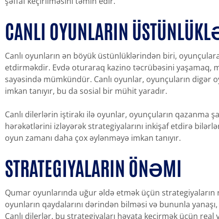
şəffaf keçirilməsini təmin edir.
CANLI OYUNLARIN ÜSTÜNLÜKL
Canlı oyunların ən böyük üstünlüklərindən biri, oyunçulara
etdirməkdir. Evdə oturaraq kazino təcrübəsini yaşamaq, m
sayəsində mümkündür. Canlı oyunlar, oyunçuların digər oy
imkan tanıyır, bu da sosial bir mühit yaradır.
Canlı dilerlərin iştirakı ilə oyunlar, oyunçuların qazanma şan
hərəkətlərini izləyərək strategiyalarını inkişaf etdirə bilərl
oyun zamanı daha çox əylənməyə imkan tanıyır.
STRATEGIYALARIN ÖNƏMI
Qumar oyunlarında uğur əldə etmək üçün strategiyaların r
oyunların qaydalarını dərindən bilməsi və bununla yanaşı, 
Canlı dilerlər, bu strategiyaları həyata keçirmək üçün real