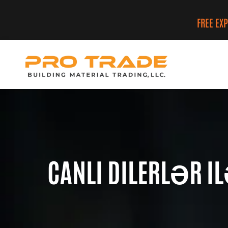
FREE EX
CANLI DILERLƏR I