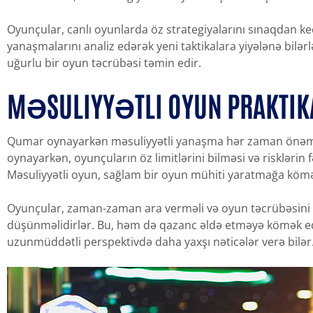
Oyunçular, canlı oyunlarda öz strategiyalarını sınaqdan keç
yanaşmalarını analiz edərək yeni taktikalara yiyələnə bilə
uğurlu bir oyun təcrübəsi təmin edir.
MƏSULIYYƏTLI OYUN PRAKTIK
Qumar oynayarkən məsuliyyətli yanaşma hər zaman önəmlid
oynayarkən, oyunçuların öz limitlərini bilməsi və risklərin 
Məsuliyyətli oyun, sağlam bir oyun mühiti yaratmağa kömə
Oyunçular, zaman-zaman ara verməli və oyun təcrübəsini d
düşünməlidirlər. Bu, həm də qazanc əldə etməyə kömək edi
uzunmüddətli perspektivdə daha yaxşı nəticələr verə bilər