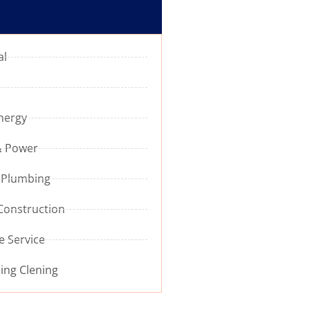
al
nergy
 & Power
 Plumbing
 Construction
 Service
ing Clening