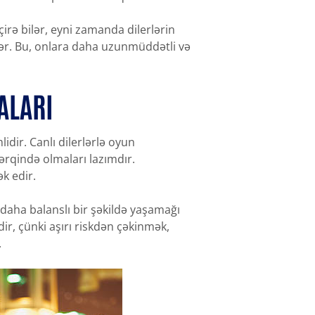
irə bilər, eyni zamanda dilerlərin
rlər. Bu, onlara daha uzunmüddətli və
ALARI
ir. Canlı dilerlərlə oyun
fərqində olmaları lazımdır.
k edir.
aha balanslı bir şəkildə yaşamağı
r, çünki aşırı riskdən çəkinmək,
.