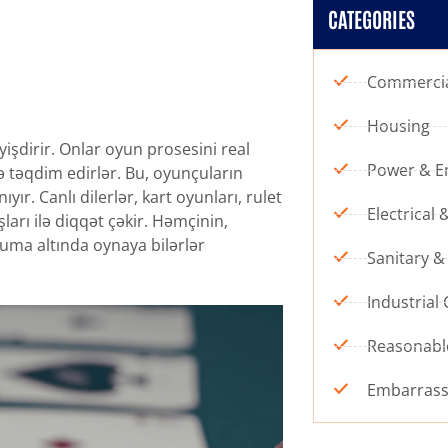
CATEGORIES
Commerci
Housing
işdirir. Onlar oyun prosesini real
Power & E
bə təqdim edirlər. Bu, oyunçuların
r. Canlı dilerlər, kart oyunları, rulet
Electrical
ları ilə diqqət çəkir. Həmçinin,
ruma altında oynaya bilərlər
Sanitary &
Industrial
Reasonable
Embarrass