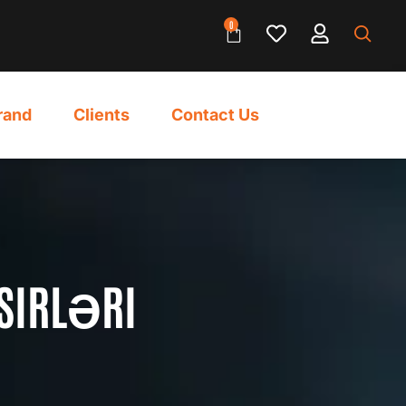
0
rand
Clients
Contact Us
SIRLƏRI