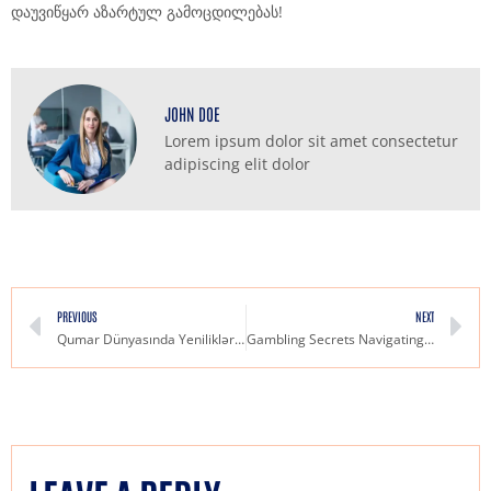
დაუვიწყარ აზარტულ გამოცდილებას!
JOHN DOE
Lorem ipsum dolor sit amet consectetur
adipiscing elit dolor
PREVIOUS
NEXT
Qumar Dünyasında Yeniliklər Kazinoların Gələcəyi
Gambling Secrets Navigating the Thrills and Risks of Betting Online