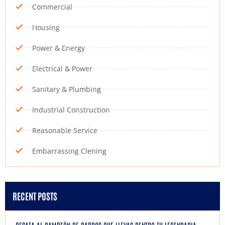
Commercial
Housing
Power & Energy
Electrical & Power
Sanitary & Plumbing
Industrial Construction
Reasonable Service
Embarrassing Clening
RECENT POSTS