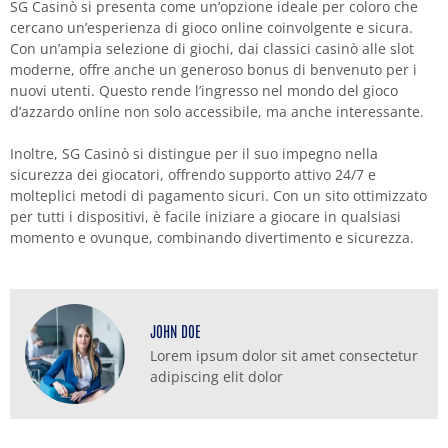
SG Casinò si presenta come un’opzione ideale per coloro che
cercano un’esperienza di gioco online coinvolgente e sicura.
Con un’ampia selezione di giochi, dai classici casinò alle slot
moderne, offre anche un generoso bonus di benvenuto per i
nuovi utenti. Questo rende l’ingresso nel mondo del gioco
d’azzardo online non solo accessibile, ma anche interessante.
Inoltre, SG Casinò si distingue per il suo impegno nella
sicurezza dei giocatori, offrendo supporto attivo 24/7 e
molteplici metodi di pagamento sicuri. Con un sito ottimizzato
per tutti i dispositivi, è facile iniziare a giocare in qualsiasi
momento e ovunque, combinando divertimento e sicurezza.
JOHN DOE
Lorem ipsum dolor sit amet consectetur
adipiscing elit dolor