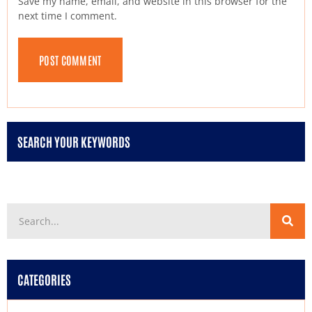
Save my name, email, and website in this browser for the
next time I comment.
SEARCH YOUR KEYWORDS
CATEGORIES