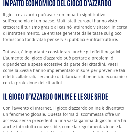
IMPATTO ECONOMICO DEL GIOCO D’AZZARDO
Il gioco d’azzardo può avere un impatto significativo
sull’economia di un paese. Molti stati europei hanno visto
crescere il turismo grazie ai casinò, attirando visitatori in cerca
di intrattenimento. Le entrate generate dalle tasse sul gioco
forniscono fondi vitali per servizi pubblici e infrastrutture.
Tuttavia, è importante considerare anche gli effetti negativi.
L’aumento del gioco d’azzardo può portare a problemi di
dipendenza e spese eccessive da parte dei cittadini. Paesi
come la Svezia hanno implementato misure per prevenire tali
effetti collaterali, cercando di bilanciare il beneficio economico
con la protezione dei cittadini.
IL GIOCO D’AZZARDO ONLINE E LE SUE SFIDE
Con l’avvento di Internet, il gioco d’azzardo online è diventato
un fenomeno globale. Questa forma di scommessa offre un
accesso senza precedenti a una vasta gamma di giochi, ma ha
anche introdotto nuove sfide, come la regolamentazione e la