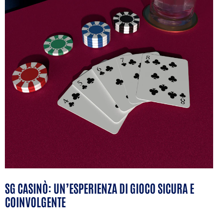
SG CASINÒ: UN’ESPERIENZA DI GIOCO SICURA E
COINVOLGENTE