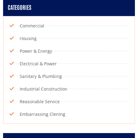
CATEGORIES
Commercial
Housing
Power & Energy
Electrical & Power
Sanitary & Plumbing
Industrial Construction
Reasonable Service
Embarrassing Clening