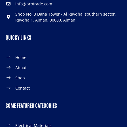
info@protrade.com
Shop No. 3 Dana Tower - Al Ravdha, southern sector,
Ravdha 1, Ajman, 00000, Ajman
QUICKY LINKS
Home
About
Shop
Contact
SOME FEATURED CATEGORIES
Electrical Materials