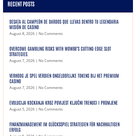
RECENT POSTS
DESATA AL CAMPEÓN DE DARDOS QUE LLEVAS DENTRO TU LEGENDARIA
MISIÓN DE CASINO
August 8, 2026
No Comments
OVERCOME GAMBLING RISKS WITH WOW88’S CUTTING-EDGE SLOT
STRATEGIES.
August 7, 2026
No Comments
VERHOOG JE SPEL VERDIEN ONGELOOFLIJKE TOKENS BIJ HET PREMIUM
CASINO
August 7, 2026
No Comments
EVOLUCIJA KOCKANJA KROZ POVIJEST KLJUČNI TRENUCI I PROMJENE
August 5, 2026
No Comments
FINANZMANAGEMENT IM GLÜCKSSPIEL STRATEGIEN FÜR NACHHALTIGEN
ERFOLG