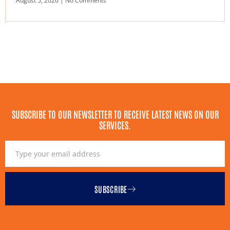
August 5, 2026
No Comments
SUBSCRIBE TO OUR NEWSLETTER TO RECEIVE LATEST NEWS ON OUR
SERVICES.
SUBSCRIBE