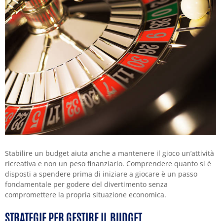
Stabilire un budget aiuta anche a mantenere il gioco un’attività
ricreativa e non un peso finanziario. Comprendere quanto si è
disposti a spendere prima di iniziare a giocare è un passo
fondamentale per godere del divertimento senza
compromettere la propria situazione economica.
STRATEGIE PER GESTIRE IL BUDGET