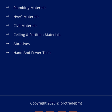
Plumbing Materials
HVAC Materials
Civil Materials
Ceiling & Partition Materials
Abrasives
Hand And Power Tools
Copyright 2025 © protradebmt