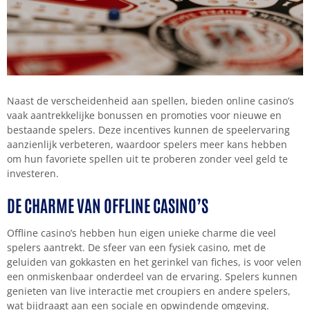
Naast de verscheidenheid aan spellen, bieden online casino’s
vaak aantrekkelijke bonussen en promoties voor nieuwe en
bestaande spelers. Deze incentives kunnen de speelervaring
aanzienlijk verbeteren, waardoor spelers meer kans hebben
om hun favoriete spellen uit te proberen zonder veel geld te
investeren.
DE CHARME VAN OFFLINE CASINO’S
Offline casino’s hebben hun eigen unieke charme die veel
spelers aantrekt. De sfeer van een fysiek casino, met de
geluiden van gokkasten en het gerinkel van fiches, is voor velen
een onmiskenbaar onderdeel van de ervaring. Spelers kunnen
genieten van live interactie met croupiers en andere spelers,
wat bijdraagt aan een sociale en opwindende omgeving.