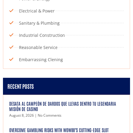
Electrical & Power
Sanitary & Plumbing
Industrial Construction
Reasonable Service
Embarrassing Clening
RECENT POSTS
DESATA AL CAMPEÓN DE DARDOS QUE LLEVAS DENTRO TU LEGENDARIA
MISIÓN DE CASINO
August 8, 2026
No Comments
OVERCOME GAMBLING RISKS WITH WOW88’S CUTTING-EDGE SLOT