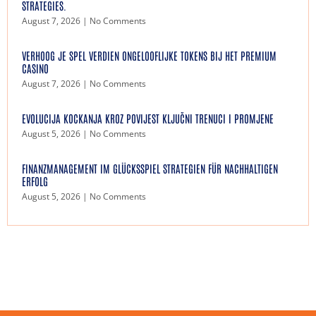
STRATEGIES.
August 7, 2026
No Comments
VERHOOG JE SPEL VERDIEN ONGELOOFLIJKE TOKENS BIJ HET PREMIUM
CASINO
August 7, 2026
No Comments
EVOLUCIJA KOCKANJA KROZ POVIJEST KLJUČNI TRENUCI I PROMJENE
August 5, 2026
No Comments
FINANZMANAGEMENT IM GLÜCKSSPIEL STRATEGIEN FÜR NACHHALTIGEN
ERFOLG
August 5, 2026
No Comments