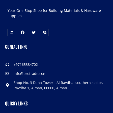
Your One-Stop Shop for Building Materials & Hardware
Supplies
CONTACT INFO
+97165384702
info@protrade.com
Shop No. 3 Dana Tower - Al Ravdha, southern sector,
Ravdha 1, Ajman, 00000, Ajman
QUICKY LINKS