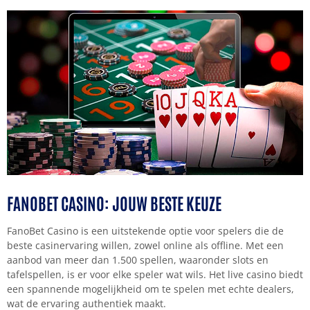
FANOBET CASINO: JOUW BESTE KEUZE
FanoBet Casino is een uitstekende optie voor spelers die de
beste casinervaring willen, zowel online als offline. Met een
aanbod van meer dan 1.500 spellen, waaronder slots en
tafelspellen, is er voor elke speler wat wils. Het live casino biedt
een spannende mogelijkheid om te spelen met echte dealers,
wat de ervaring authentiek maakt.