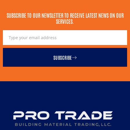
SUBSCRIBE TO OUR NEWSLETTER TO RECEIVE LATEST NEWS ON OUR
SERVICES.
SUBSCRIBE