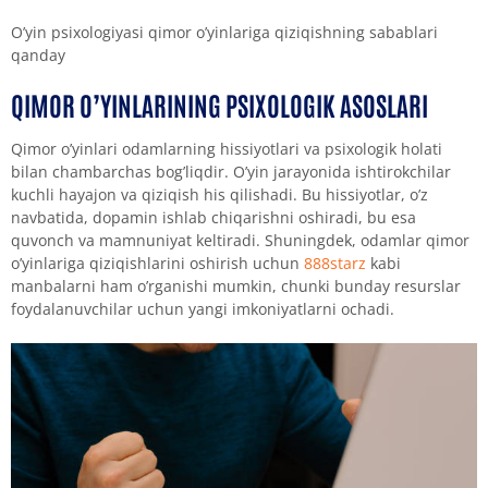
O’yin psixologiyasi qimor o’yinlariga qiziqishning sabablari
qanday
QIMOR O’YINLARINING PSIXOLOGIK ASOSLARI
Qimor o’yinlari odamlarning hissiyotlari va psixologik holati
bilan chambarchas bog’liqdir. O’yin jarayonida ishtirokchilar
kuchli hayajon va qiziqish his qilishadi. Bu hissiyotlar, o’z
navbatida, dopamin ishlab chiqarishni oshiradi, bu esa
quvonch va mamnuniyat keltiradi. Shuningdek, odamlar qimor
o’yinlariga qiziqishlarini oshirish uchun
888starz
kabi
manbalarni ham o’rganishi mumkin, chunki bunday resurslar
foydalanuvchilar uchun yangi imkoniyatlarni ochadi.