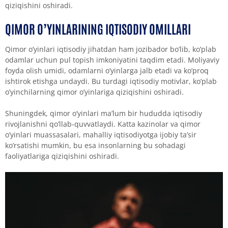
qiziqishini oshiradi.
QIMOR O’YINLARINING IQTISODIY OMILLARI
Qimor o’yinlari iqtisodiy jihatdan ham jozibador bo’lib, ko’plab
odamlar uchun pul topish imkoniyatini taqdim etadi. Moliyaviy
foyda olish umidi, odamlarni o’yinlarga jalb etadi va ko’proq
ishtirok etishga undaydi. Bu turdagi iqtisodiy motivlar, ko’plab
o’yinchilarning qimor o’yinlariga qiziqishini oshiradi.
Shuningdek, qimor o’yinlari ma’lum bir hududda iqtisodiy
rivojlanishni qo’llab-quvvatlaydi. Katta kazinolar va qimor
o’yinlari muassasalari, mahalliy iqtisodiyotga ijobiy ta’sir
ko’rsatishi mumkin, bu esa insonlarning bu sohadagi
faoliyatlariga qiziqishini oshiradi.