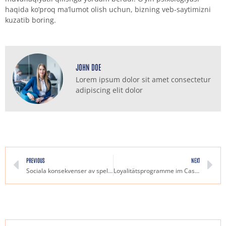
haqida ko’proq ma’lumot olish uchun, bizning veb-saytimizni
kuzatib boring.
JOHN DOE
Lorem ipsum dolor sit amet consectetur
adipiscing elit dolor
PREVIOUS
NEXT
Sociala konsekvenser av spelande Vad behöver vi veta
Loyalitätsprogramme im Casino So profitieren Sie langfristig von Ihren Einsätzen