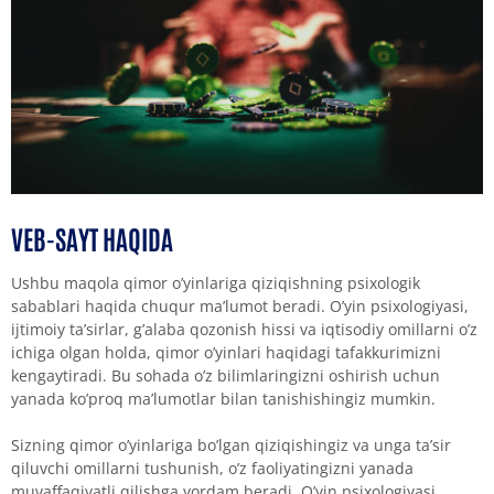
VEB-SAYT HAQIDA
Ushbu maqola qimor o’yinlariga qiziqishning psixologik
sabablari haqida chuqur ma’lumot beradi. O’yin psixologiyasi,
ijtimoiy ta’sirlar, g’alaba qozonish hissi va iqtisodiy omillarni o’z
ichiga olgan holda, qimor o’yinlari haqidagi tafakkurimizni
kengaytiradi. Bu sohada o’z bilimlaringizni oshirish uchun
yanada ko’proq ma’lumotlar bilan tanishishingiz mumkin.
Sizning qimor o’yinlariga bo’lgan qiziqishingiz va unga ta’sir
qiluvchi omillarni tushunish, o’z faoliyatingizni yanada
muvaffaqiyatli qilishga yordam beradi. O’yin psixologiyasi