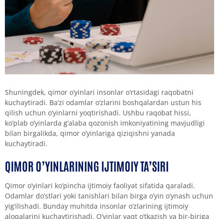
Shuningdek, qimor o’yinlari insonlar o’rtasidagi raqobatni
kuchaytiradi. Ba’zi odamlar o’zlarini boshqalardan ustun his
qilish uchun o’yinlarni yoqtirishadi. Ushbu raqobat hissi,
ko’plab o’yinlarda g’alaba qozonish imkoniyatining mavjudligi
bilan birgalikda, qimor o’yinlariga qiziqishni yanada
kuchaytiradi.
QIMOR O’YINLARINING IJTIMOIY TA’SIRI
Qimor o’yinlari ko’pincha ijtimoiy faoliyat sifatida qaraladi.
Odamlar do’stlari yoki tanishlari bilan birga o’yin o’ynash uchun
yig’ilishadi. Bunday muhitda insonlar o’zlarining ijtimoiy
aloqalarini kuchaytirishadi. O’yinlar vaqt o’tkazish va bir-biriga