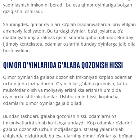
yaqinlashish imkonini beradi, bu esa qimor o’yinlariga bo’lgan
qiziqishni oshiradi.
Shuningdek, qimor o’yinlari ko’plab madaniyatlarda joriy etilgan
an’anaviy faoliyatdir. Bu turdagi o’yinlar, ba’zi joylarda, o’z
madaniyatining ajralmas qismi sifatida qabul qilinadi. Bunday
ijtimoiy kontekstda, odamlar o’zlarini bunday o’yinlarga jalb qila
boshlaydilar.
QIMOR O’YINLARIDA G’ALABA QOZONISH HISSI
Qimor o’yinlarida g’alaba qozonish imkoniyati ko’plab odamlar
uchun juda jozibadordir. O’yinchilar g’alaba qozonish, katta
mukofotlar olish va moliyaviy erkinlikka erishish umidida
o’yinlarda ishtirok etadilar. Ushbu umid hissi, ko’pincha,
odamlarni qimor o’yinlariga jalb qiladi.
Bundan tashqari, g’alaba qozonish hissi, odamlarni o’z
imkoniyatlarini sinab ko’rishga undaydi. Ko’p odamlar o’zlarini
g’alaba qozonish uchun mo’ljallangan, strategiyalar ishlab
chiqishda qiziqtiradi, bu esa ularning qimor o’yinlariga bo’lgan