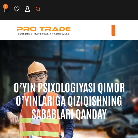
0
O’YIN PSIXOLOGIYASI QIMOR
O’YINLARIGA QIZIQISHNING
SABABLARI QANDAY