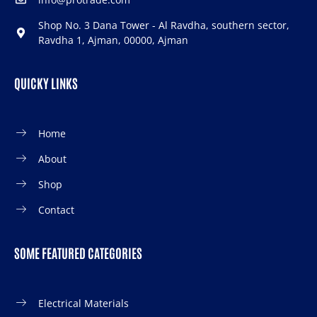
Shop No. 3 Dana Tower - Al Ravdha, southern sector,
Ravdha 1, Ajman, 00000, Ajman
QUICKY LINKS
Home
About
Shop
Contact
SOME FEATURED CATEGORIES
Electrical Materials