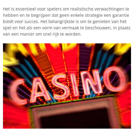
Het is essentieel voor spelers om realistische verwachtingen te
hebben en te begrijpen dat geen enkele strategie een garantie
biedt voor succes. Het belangrijkste is om te genieten van het
spel en het als een vorm van vermaak te beschouwen, in plaats
van een manier om snel rijk te worden.