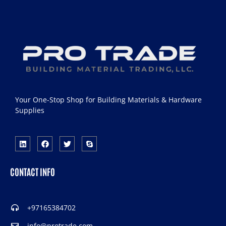
Your One-Stop Shop for Building Materials & Hardware
Supplies
CONTACT INFO
+97165384702
info@protrade.com