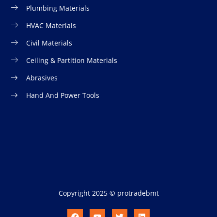
Plumbing Materials
HVAC Materials
Civil Materials
Ceiling & Partition Materials
Abrasives
Hand And Power Tools
Copyright 2025 © protradebmt