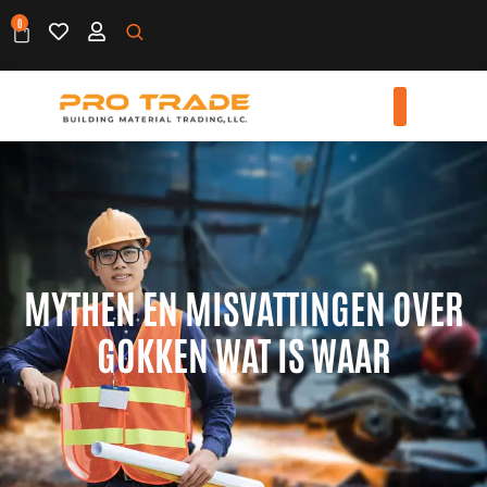
0
MYTHEN EN MISVATTINGEN OVER
GOKKEN WAT IS WAAR