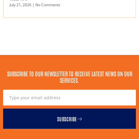
July 21, 2026
No Comments
SUBSCRIBE TO OUR NEWSLETTER TO RECEIVE LATEST NEWS ON OUR
SERVICES.
SUBSCRIBE