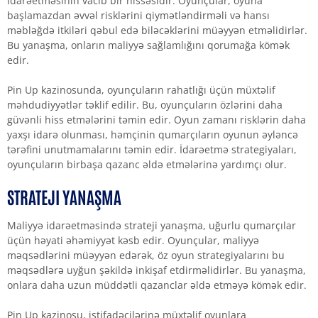
idarəetməsinin vacib bir hissəsidir. Oyunçular, oyuna
başlamazdan əvvəl risklərini qiymətləndirməli və hansı
məbləğdə itkiləri qəbul edə biləcəklərini müəyyən etməlidirlər.
Bu yanaşma, onların maliyyə sağlamlığını qorumağa kömək
edir.
Pin Up kazinosunda, oyunçuların rahatlığı üçün müxtəlif
məhdudiyyətlər təklif edilir. Bu, oyunçuların özlərini daha
güvənli hiss etmələrini təmin edir. Oyun zamanı risklərin daha
yaxşı idarə olunması, həmçinin qumarçıların oyunun əyləncə
tərəfini unutmamalarını təmin edir. İdarəetmə strategiyaları,
oyunçuların birbaşa qazanc əldə etmələrinə yardımçı olur.
STRATEJI YANAŞMA
Maliyyə idarəetməsində strateji yanaşma, uğurlu qumarçılar
üçün həyati əhəmiyyət kəsb edir. Oyunçular, maliyyə
məqsədlərini müəyyən edərək, öz oyun strategiyalarını bu
məqsədlərə uyğun şəkildə inkişaf etdirməlidirlər. Bu yanaşma,
onlara daha uzun müddətli qazanclar əldə etməyə kömək edir.
Pin Up kazinosu, istifadəçilərinə müxtəlif oyunlara