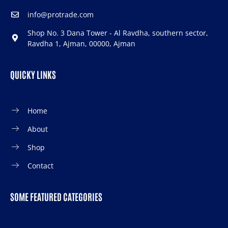
info@protrade.com
Shop No. 3 Dana Tower - Al Ravdha, southern sector,
Ravdha 1, Ajman, 00000, Ajman
QUICKY LINKS
Home
About
Shop
Contact
SOME FEATURED CATEGORIES