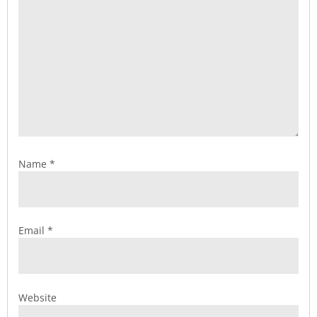
Name
*
Email
*
Website