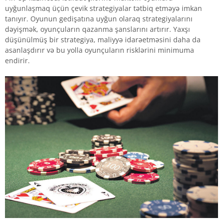
uyğunlaşmaq üçün çevik strategiyalar tətbiq etməyə imkan
tanıyır. Oyunun gedişatına uyğun olaraq strategiyalarını
dəyişmək, oyunçuların qazanma şanslarını artırır. Yaxşı
düşünülmüş bir strategiya, maliyyə idarəetməsini daha da
asanlaşdırır və bu yolla oyunçuların risklərini minimuma
endirir.