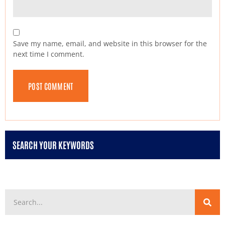
Save my name, email, and website in this browser for the
next time I comment.
SEARCH YOUR KEYWORDS