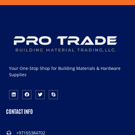
Your One-Stop Shop for Building Materials & Hardware
Supplies
CONTACT INFO
+97165384702