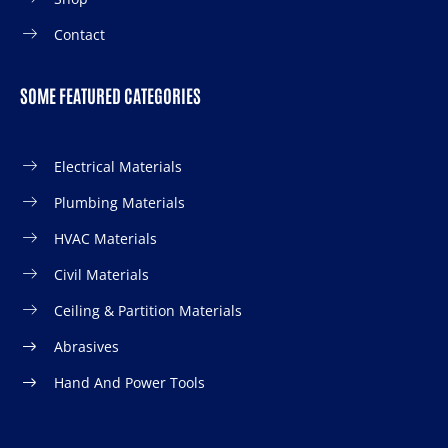
Contact
SOME FEATURED CATEGORIES
Electrical Materials
Plumbing Materials
HVAC Materials
Civil Materials
Ceiling & Partition Materials
Abrasives
Hand And Power Tools