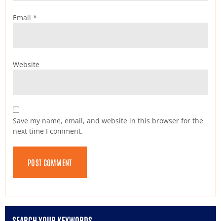
Email
*
Website
Save my name, email, and website in this browser for the
next time I comment.
SEARCH YOUR KEYWORDS