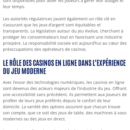
sont disponibles pour aider les joueurs à gérer leur budget et
leur temps.
Les autorités régulatrices jouent également un rôle clé en
s’assurant que les jeux d’argent sont équitables et
transparents. La législation autour du jeu évolue, cherchant à
protéger les consommateurs tout en favorisant une industrie
prospère. La responsabilité sociale est aujourd’hui au cœur des
préoccupations des opérateurs de casinos.
LE RÔLE DES CASINOS EN LIGNE DANS L’EXPÉRIENCE
DU JEU MODERNE
Avec l’essor des technologies numériques, les casinos en ligne
sont devenus des acteurs majeurs de l’industrie du jeu. Offrant
une accessibilité sans précédent, ils permettent aux joueurs de
profiter de leurs jeux préférés depuis le confort de leur
domicile. La variété des options assurent que chacun trouve
son compte, que ce soit des jeux de table, des machines à sous
modernes ou des jeux en direct.