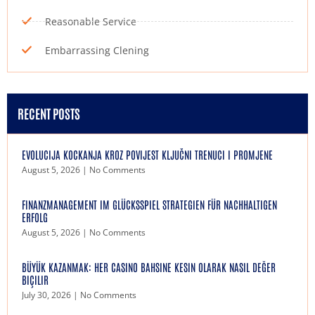
Reasonable Service
Embarrassing Clening
RECENT POSTS
EVOLUCIJA KOCKANJA KROZ POVIJEST KLJUČNI TRENUCI I PROMJENE
August 5, 2026
No Comments
FINANZMANAGEMENT IM GLÜCKSSPIEL STRATEGIEN FÜR NACHHALTIGEN
ERFOLG
August 5, 2026
No Comments
BÜYÜK KAZANMAK: HER CASINO BAHSINE KESIN OLARAK NASIL DEĞER
BIÇILIR
July 30, 2026
No Comments