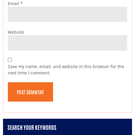
Email
*
Website
Save my name, email, and website in this browser for the
next time I comment.
SEARCH YOUR KEYWORDS