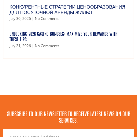
КОНКУРЕНТНЫЕ СТРАТЕГИИ ЦЕНООБРАЗОВАНИЯ
ДЛЯ ПОСУТОЧНОЙ АРЕНДЫ ЖИЛЬЯ
July 30, 2026
No Comments
UNLOCKING 2026 CASINO BONUSES: MAXIMIZE YOUR REWARDS WITH
THESE TIPS
July 21, 2026
No Comments
SUBSCRIBE TO OUR NEWSLETTER TO RECEIVE LATEST NEWS ON OUR
SERVICES.