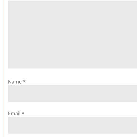
Name
*
Email
*