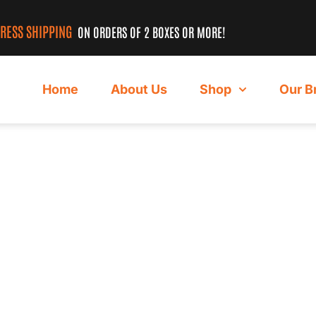
PRESS SHIPPING
ON ORDERS OF 2 BOXES OR MORE!
Home
About Us
Shop
Our B
OR INOM SPELANDE HUR 
RKAR VÅRA BESLUT