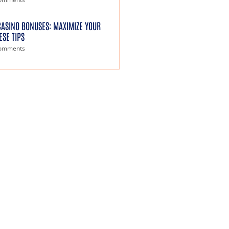
ASINO BONUSES: MAXIMIZE YOUR
SE TIPS
omments