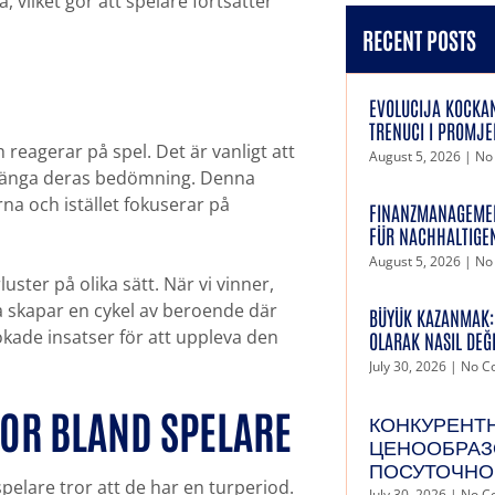
, vilket gör att spelare fortsätter
RECENT POSTS
EVOLUCIJA KOCKAN
TRENUCI I PROMJE
 reagerar på spel. Det är vanligt att
August 5, 2026
No
örvränga deras bedömning. Denna
rna och istället fokuserar på
FINANZMANAGEMEN
FÜR NACHHALTIGE
August 5, 2026
No
ster på olika sätt. När vi vinner,
ta skapar en cykel av beroende där
BÜYÜK KAZANMAK: 
ökade insatser för att uppleva den
OLARAK NASIL DEĞE
July 30, 2026
No C
OR BLAND SPELARE
КОНКУРЕНТ
ЦЕНООБРАЗ
ПОСУТОЧНО
pelare tror att de har en turperiod.
July 30, 2026
No C