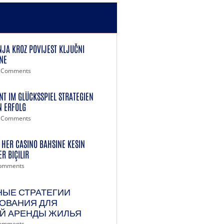
JA KROZ POVIJEST KLJUČNI
NE
 Comments
T IM GLÜCKSSPIEL STRATEGIEN
N ERFOLG
 Comments
HER CASINO BAHSINE KESIN
R BIÇILIR
omments
НЫЕ СТРАТЕГИИ
ОВАНИЯ ДЛЯ
Й АРЕНДЫ ЖИЛЬЯ
omments