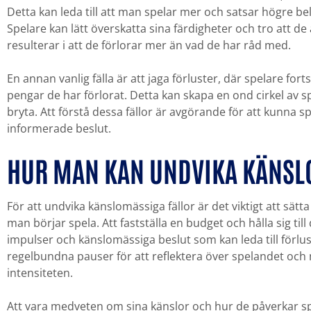
Detta kan leda till att man spelar mer och satsar högre be
Spelare kan lätt överskatta sina färdigheter och tro att de är
resulterar i att de förlorar mer än vad de har råd med.
En annan vanlig fälla är att jaga förluster, där spelare forts
pengar de har förlorat. Detta kan skapa en ond cirkel av s
bryta. Att förstå dessa fällor är avgörande för att kunna sp
informerade beslut.
HUR MAN KAN UNDVIKA KÄNSL
För att undvika känslomässiga fällor är det viktigt att sätta
man börjar spela. Att fastställa en budget och hålla sig til
impulser och känslomässiga beslut som kan leda till förluste
regelbundna pauser för att reflektera över spelandet oc
intensiteten.
Att vara medveten om sina känslor och hur de påverkar spe