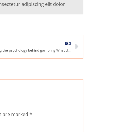
sectetur adipiscing elit dolor
NEXT
Understanding the psychology behind gambling What drives players to take risks
ds are marked
*