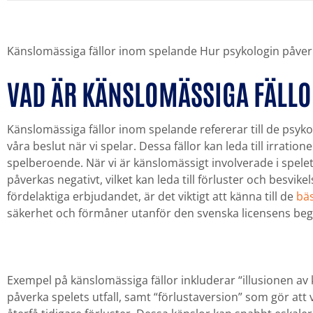
Känslomässiga fällor inom spelande Hur psykologin påver
VAD ÄR KÄNSLOMÄSSIGA FÄLL
Känslomässiga fällor inom spelande refererar till de ps
våra beslut när vi spelar. Dessa fällor kan leda till irration
spelberoende. När vi är känslomässigt involverade i spelet
påverkas negativt, vilket kan leda till förluster och besvi
fördelaktiga erbjudandet, är det viktigt att känna till de
bäs
säkerhet och förmåner utanför den svenska licensens beg
Exempel på känslomässiga fällor inkluderar “illusionen av k
påverka spelets utfall, samt “förlustaversion” som gör att v