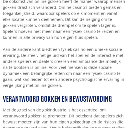
De opkomst van online gokken heeft de manier waarop mensen
gokken drastisch veranderd. Online casino’s bieden gemak en
toegankelijkheid, waardoor spelers op elk moment en vanaf
elke locatie kunnen deelnemen. Dit kan de neiging om te
gokken vergroten, omdat de drempel om te spelen lager is.
Spelers hoeven niet meer naar een fysiek casino te reizen en
kunnen in alle privacy van hun eigen huis spelen.
Aan de andere kant biedt een fysiek casino een unieke sociale
ervaring. De sfeer, het geluid van het spel en de interactie met
andere spelers en dealers creëren een ambiance die moeilijk
na te bootsen is online. Voor veel mensen is deze sociale
dynamiek een belangrijke reden om naar een fysiek casino te
gaan, wat kan leiden tot een andere psychologische ervaring in
vergelijking met online gokken.
VERANTWOORD GOKKEN EN BEWUSTWORDING
Met de groei van de gokindustrie is het essentieel om
verantwoord gokken te promoten. Dit betekent dat spelers zich
bewust moeten zijn van hun eigen gokgedrag en de risico’s die
daarmee gepaard gaan. Het is belangrijk dat ze grenzen stellen