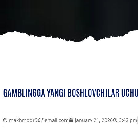
GAMBLINGGA YANGI BOSHLOVCHILAR UCHU
makhmoor96@gmail.com
January 21, 2026
3:42 pm