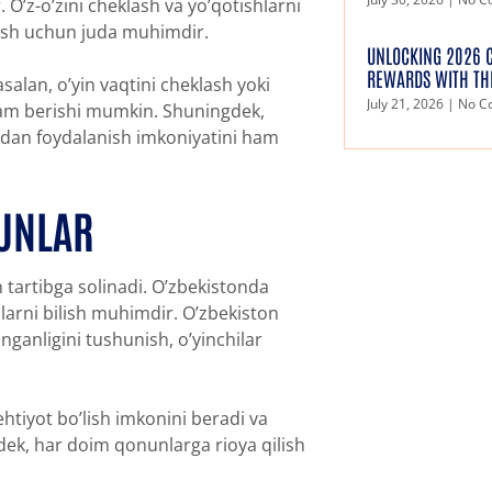
 O’z-o’zini cheklash va yo’qotishlarni
’lish uchun juda muhimdir.
UNLOCKING 2026 C
REWARDS WITH THE
asalan, o’yin vaqtini cheklash yoki
July 21, 2026
No C
dam berishi mumkin. Shuningdek,
dan foydalanish imkoniyatini ham
NUNLAR
 tartibga solinadi. O’zbekistonda
ularni bilish muhimdir. O’zbekiston
nganligini tushunish, o’yinchilar
ehtiyot bo’lish imkonini beradi va
ek, har doim qonunlarga rioya qilish