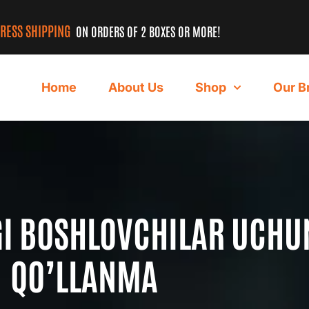
PRESS SHIPPING
ON ORDERS OF 2 BOXES OR MORE!
Home
About Us
Shop
Our B
I BOSHLOVCHILAR UCHUN
QO’LLANMA