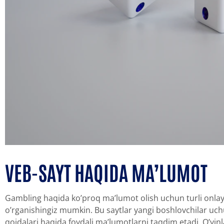
VEB-SAYT HAQIDA MA’LUMOT
Gambling haqida ko’proq ma’lumot olish uchun turli onlayn
o’rganishingiz mumkin. Bu saytlar yangi boshlovchilar uchun
qoidalari haqida foydali ma’lumotlarni taqdim etadi. O’yin