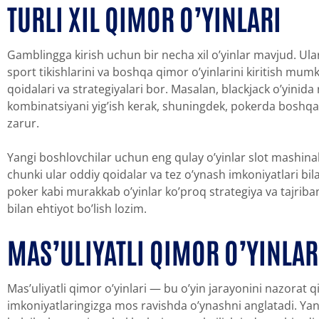
TURLI XIL QIMOR O’YINLARI
Gamblingga kirish uchun bir necha xil o’yinlar mavjud. Ular
sport tikishlarini va boshqa qimor o’yinlarini kiritish mumk
qoidalari va strategiyalari bor. Masalan, blackjack o’yinida
kombinatsiyani yig’ish kerak, shuningdek, pokerda boshqa 
zarur.
Yangi boshlovchilar uchun eng qulay o’yinlar slot mashinala
chunki ular oddiy qoidalar va tez o’ynash imkoniyatlari b
poker kabi murakkab o’yinlar ko’proq strategiya va tajriban
bilan ehtiyot bo’lish lozim.
MAS’ULIYATLI QIMOR O’YINLAR
Mas’uliyatli qimor o’yinlari — bu o’yin jarayonini nazorat qil
imkoniyatlaringizga mos ravishda o’ynashni anglatadi. Yan