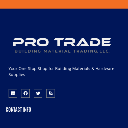
Your One-Stop Shop for Building Materials & Hardware
Supplies
CONTACT INFO