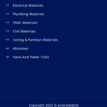
Electrical Materials
Plumbing Materials
HVAC Materials
Civil Materials
Ceiling & Partition Materials
Abrasives
Hand And Power Tools
Copyright 2025 © protradebmt