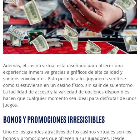
Además, el casino virtual está diseñado para ofrecer una
experiencia inmersiva gracias a gráficos de alta calidad y
sonidos envolventes. Esto permite a los jugadores sentirse
como si estuvieran en un casino físico, sin salir de su entorno.
La facilidad de acceso y la variedad de opciones disponibles
hacen que cualquier momento sea ideal para disfrutar de unos
juegos.
BONOS Y PROMOCIONES IRRESISTIBLES
Uno de los grandes atractivos de los casinos virtuales son los
bonos y promociones que ofrecen a sus jugadores. Desde