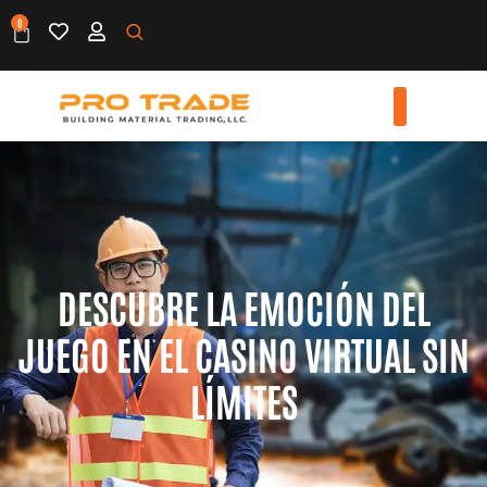
0
DESCUBRE LA EMOCIÓN DEL
JUEGO EN EL CASINO VIRTUAL SIN
LÍMITES