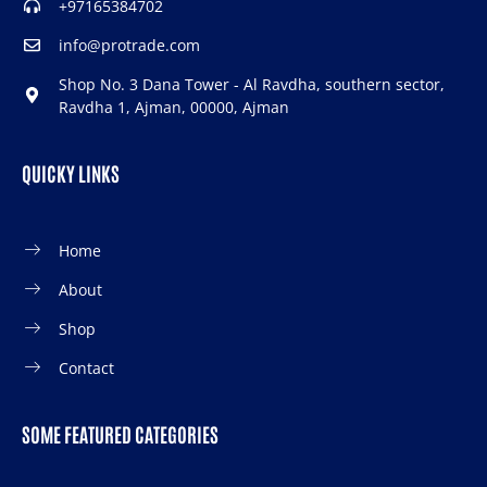
+97165384702
info@protrade.com
Shop No. 3 Dana Tower - Al Ravdha, southern sector,
Ravdha 1, Ajman, 00000, Ajman
QUICKY LINKS
Home
About
Shop
Contact
SOME FEATURED CATEGORIES