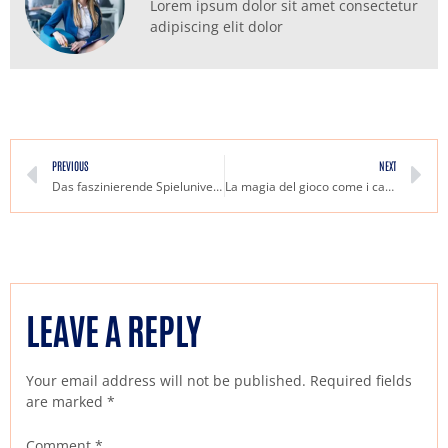
Lorem ipsum dolor sit amet consectetur
adipiscing elit dolor
PREVIOUS
NEXT
Das faszinierende Spieluniversum Magie und Strategie im Kasino entdecken
La magia del gioco come i casinò trasformano l’intrattenimento moderno
LEAVE A REPLY
Your email address will not be published.
Required fields
are marked
*
Comment
*