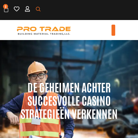
0
DE GEHEIMEN ACHTER
SUCCESVOLLE CASINO
STRATEGIEËN VERKENNEN