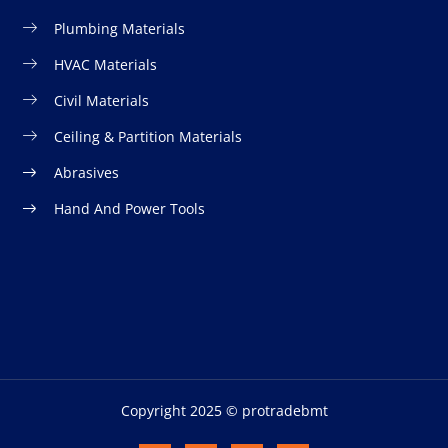
Plumbing Materials
HVAC Materials
Civil Materials
Ceiling & Partition Materials
Abrasives
Hand And Power Tools
Copyright 2025 © protradebmt