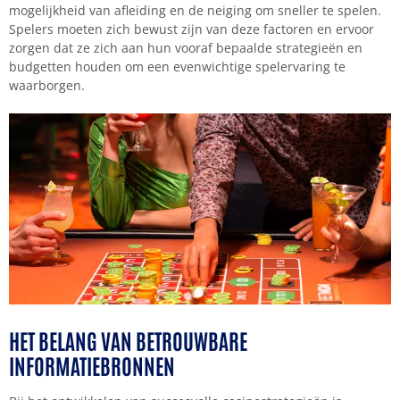
mogelijkheid van afleiding en de neiging om sneller te spelen.
Spelers moeten zich bewust zijn van deze factoren en ervoor
zorgen dat ze zich aan hun vooraf bepaalde strategieën en
budgetten houden om een evenwichtige spelervaring te
waarborgen.
HET BELANG VAN BETROUWBARE
INFORMATIEBRONNEN