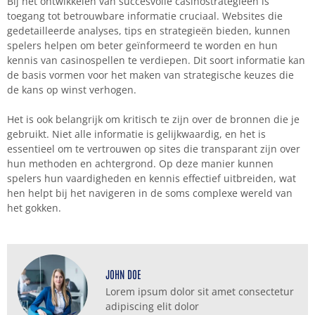
Bij het ontwikkelen van succesvolle casinostrategieën is
toegang tot betrouwbare informatie cruciaal. Websites die
gedetailleerde analyses, tips en strategieën bieden, kunnen
spelers helpen om beter geïnformeerd te worden en hun
kennis van casinospellen te verdiepen. Dit soort informatie kan
de basis vormen voor het maken van strategische keuzes die
de kans op winst verhogen.
Het is ook belangrijk om kritisch te zijn over de bronnen die je
gebruikt. Niet alle informatie is gelijkwaardig, en het is
essentieel om te vertrouwen op sites die transparant zijn over
hun methoden en achtergrond. Op deze manier kunnen
spelers hun vaardigheden en kennis effectief uitbreiden, wat
hen helpt bij het navigeren in de soms complexe wereld van
het gokken.
JOHN DOE
Lorem ipsum dolor sit amet consectetur
adipiscing elit dolor