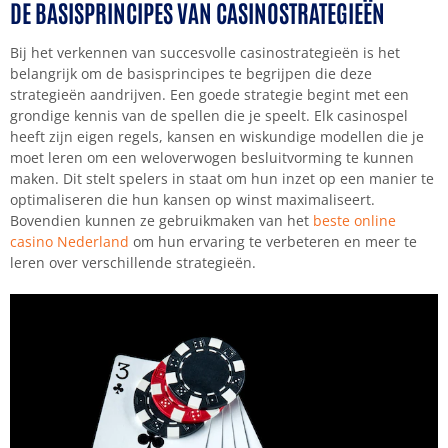
DE BASISPRINCIPES VAN CASINOSTRATEGIEËN
Bij het verkennen van succesvolle casinostrategieën is het
belangrijk om de basisprincipes te begrijpen die deze
strategieën aandrijven. Een goede strategie begint met een
grondige kennis van de spellen die je speelt. Elk casinospel
heeft zijn eigen regels, kansen en wiskundige modellen die je
moet leren om een weloverwogen besluitvorming te kunnen
maken. Dit stelt spelers in staat om hun inzet op een manier te
optimaliseren die hun kansen op winst maximaliseert.
Bovendien kunnen ze gebruikmaken van het
beste online
casino Nederland
om hun ervaring te verbeteren en meer te
leren over verschillende strategieën.