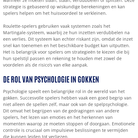
wanneer ze moeten slaan, staan, verdubbelen of splitsen. Deze
strategie is gebaseerd op wiskundige berekeningen en kan
spelers helpen om het huisvoordeel te verkleinen.
Roulette-spelers gebruiken vaak systemen zoals het
Martingale-systeem, waarbij ze hun inzetten verdubbelen na
een verlies. Dit systeem kan echter riskant zijn, omdat de inzet
snel kan toenemen en het beschikbare budget kan uitputten.
Het is belangrijk voor spelers om strategieën te kiezen die bij
hun spelstijl passen en rekening te houden met zowel de
voordelen als de risico’s van elke aanpak.
DE ROL VAN PSYCHOLOGIE IN GOKKEN
Psychologie speelt een belangrijke rol in de wereld van het
gokken. Succesvolle spelers hebben vaak een goed begrip van
niet alleen de spellen zelf, maar ook van de spelpsychologie.
Dit omvat het begrijpen van de gedragingen van andere
spelers, het lezen van emoties en het herkennen van
momenten waarop ze moeten stoppen of doorgaan. Emotionele
controle is cruciaal om impulsieve beslissingen te vermijden
die kunnen leiden tot verliezen.