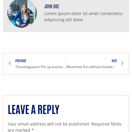
JOHN DOE
Lorem ipsum dolor sit amet consectetur
adipiscing elit dolor
PREVIOUS
NEXT
Texnologiyanın Pin up kazinolarındakı təsiri Gələcəyin oyunu necə dəyişəcək
Maximize fun without breaking the bank budgeting tips for your casino adventure
LEAVE A REPLY
Your email address will not be published.
Required fields
are marked
*