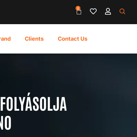
0
rand
Clients
Contact Us
EFOLYÁSOLJA
NO