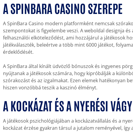
A SPINBARA CASINO SZEREPE
A SpinBara Casino modern platformként nemcsak szórakoz
szempontokat is figyelembe veszi. A weboldal designja és 
felhasználói elköteleződést, ami hozzájárul a játékosok ho
játékválaszték, beleértve a több mint 6000 játékot, folyam
érdeklődését.
A SpinBara által kínált üdvözlő bónuszok és ingyenes pör
nyújtanak a játékosok számára, hogy kipróbálják a különbö
szórakozást és az izgalmakat. Ezen elemek hatékonyan bef
hiszen vonzóbbá teszik a kaszinó élményt.
A KOCKÁZAT ÉS A NYERÉSI VÁGY
A játékosok pszichológiájában a kockázatvállalás és a nyeré
kockázat érzése gyakran társul a jutalom reményével, így 