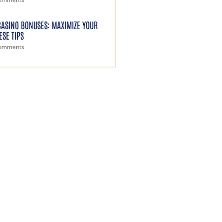
ASINO BONUSES: MAXIMIZE YOUR
SE TIPS
omments