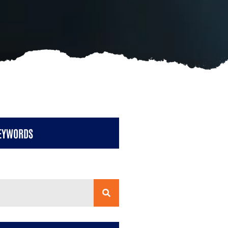
KEYWORDS